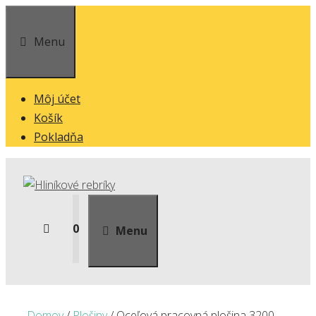
Preskočiť
na
Menu
obsah
Môj účet
Košík
Pokladňa
0
Menu
Domov
/
Plošiny
/ Oceľová pracovná plošina 3200