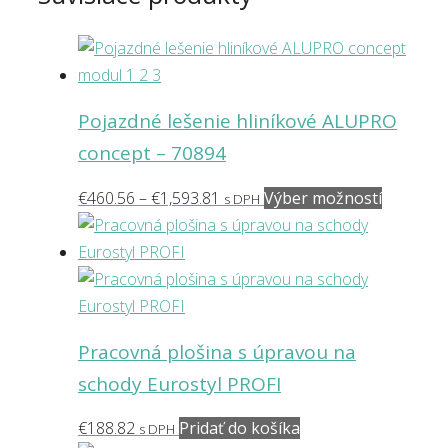
Pojazdné lešenie hliníkové ALUPRO
concept – 70894
Price
Tento
€
460.56
–
€
1,593.81
Výber možností
s DPH
range:
produkt
€460.56
má
through
viacero
€1,593.81
variantov
Možnosti
Pracovná plošina s úpravou na
si
schody Eurostyl PROFI
môžete
vybrať
€
188.82
Pridať do košíka
s DPH
na