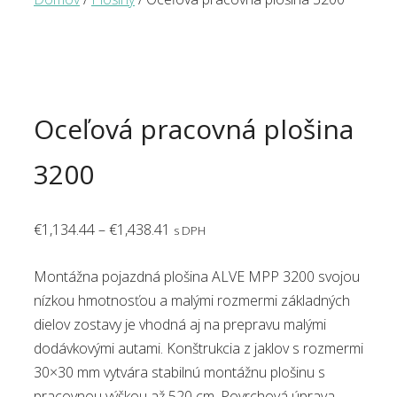
Oceľová pracovná plošina
3200
Price
€
1,134.44
–
€
1,438.41
s DPH
range:
Montážna pojazdná plošina ALVE MPP 3200 svojou
€1,134.44
nízkou hmotnosťou a malými rozmermi základných
through
dielov zostavy je vhodná aj na prepravu malými
€1,438.41
dodávkovými autami. Konštrukcia z jaklov s rozmermi
30×30 mm vytvára stabilnú montážnu plošinu s
pracovnou výškou až 520 cm. Povrchová úprava