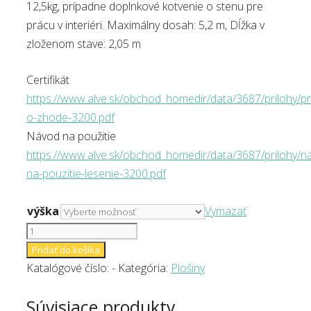
12,5kg, prípadne doplnkové kotvenie o stenu pre
prácu v interiéri. Maximálny dosah: 5,2 m, Dĺžka v
zloženom stave: 2,05 m
Certifikát
https://www.alve.sk/obchod_homedir/data/3687/prilohy/pr
o-zhode-3200.pdf
Návod na použitie
https://www.alve.sk/obchod_homedir/data/3687/prilohy/n
na-pouzitie-lesenie-3200.pdf
výška
Vymazať
množstvo
Oceľová
Pridať do košíka
pracovná
Katalógové číslo:
-
Kategória:
Plošiny
plošina
Súvisiace produkty
3200