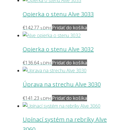
vybrať
na
Opierka o stenu Alve 3033
stránke
produktu.
€
142.77
Pridať do košíka
s DPH
Opierka o stenu Alve 3032
€
136.64
Pridať do košíka
s DPH
Úprava na strechu Alve 3030
€
141.23
Pridať do košíka
s DPH
Upínací systém na rebríky Alve
3060