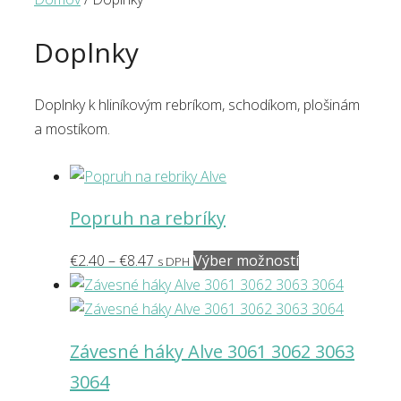
Doplnky
Doplnky k hliníkovým rebríkom, schodíkom, plošinám
a mostíkom.
Popruh na rebríky
Price
Tento
€
2.40
–
€
8.47
Výber možností
s DPH
range:
produkt
€2.40
má
through
viacero
Závesné háky Alve 3061 3062 3063
€8.47
variantov.
3064
Možnosti