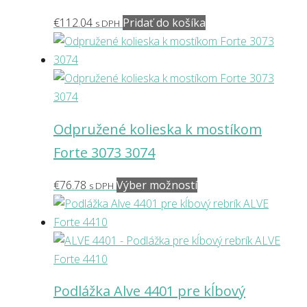
€
112.04
Pridať do košíka
s DPH
Odpružené kolieska k mostíkom
Forte 3073 3074
Tento
€
76.78
Výber možností
s DPH
produkt
má
viacero
variantov.
Možnosti
Podlážka Alve 4401 pre kĺbový
si