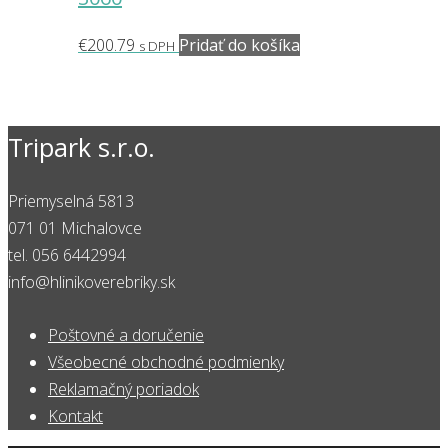
€
200.79
Pridať do košíka
s DPH
Tripark s.r.o.
Priemyselná 5813
071 01 Michalovce
tel. 056 6442994
info@hlinikoverebriky.sk
Poštovné a doručenie
Všeobecné obchodné podmienky
Reklamačný poriadok
Kontakt