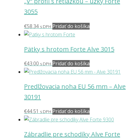
„V“ profil s retiazkou – úzky Forte
3055
€
58.34
Pridať do košíka
s DPH
Pätky s hrotom Forte Alve 3015
€
43.00
Pridať do košíka
s DPH
Predlžovacia noha EU 56 mm – Alve
30191
€
44.51
Pridať do košíka
s DPH
Zábradlie pre schodíky Alve Forte