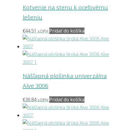
Kotvenie na stenu k oceľovému
lešeniu
€
44.51
Pridať do košíka
s DPH
Nášľapná plošinka univerzálna
Alve 3006
€
36.84
Pridať do košíka
s DPH