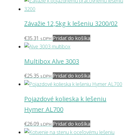
range:
produkt
stránke
€18.59
má
produktu.
through
viacero
Závažie 12,5kg k lešeniu 3200/02
€24.86
variantov.
Možnosti
€
35.31
Pridať do košíka
s DPH
si
môžete
vybrať
Multibox Alve 3003
na
stránke
€
25.35
Pridať do košíka
s DPH
produktu.
Pojazdové kolieska k lešeniu
Hymer AL700
€
26.09
Pridať do košíka
s DPH