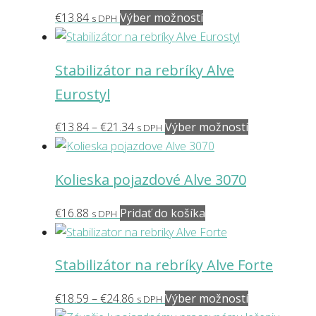
si
Tento
€
13.84
Výber možností
s DPH
môžete
produkt
vybrať
má
na
Stabilizátor na rebríky Alve
viacero
stránke
Eurostyl
variantov.
produktu.
Možnosti
Price
Tento
€
13.84
–
€
21.34
Výber možností
s DPH
si
range:
produkt
môžete
€13.84
má
vybrať
Kolieska pojazdové Alve 3070
through
viacero
na
€21.34
variantov.
stránke
€
16.88
Pridať do košíka
s DPH
Možnosti
produktu.
si
môžete
Stabilizátor na rebríky Alve Forte
vybrať
Price
Tento
na
€
18.59
–
€
24.86
Výber možností
s DPH