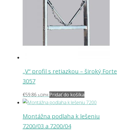
„V“ profil s retiazkou – široký Forte
3057
€
59.86
Pridať do košíka
s DPH
Montážna podlaha k lešeniu
7200/03 a 7200/04