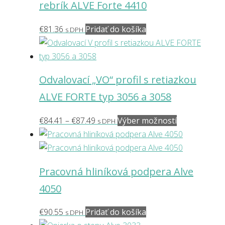
rebrík ALVE Forte 4410
môžete
vybrať
€
81.36
Pridať do košíka
s DPH
na
stránke
produktu.
Odvalovací „VO“ profil s retiazkou
ALVE FORTE typ 3056 a 3058
Price
Tento
€
84.41
–
€
87.49
Výber možností
s DPH
range:
produkt
€84.41
má
through
viacero
Pracovná hliníková podpera Alve
€87.49
variantov.
4050
Možnosti
si
€
90.55
Pridať do košíka
s DPH
môžete