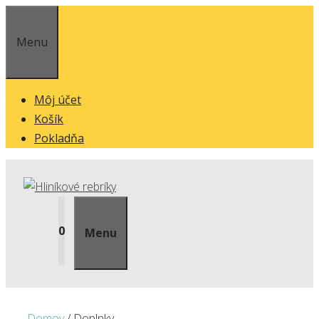
Preskočiť
na
Menu
obsah
Môj účet
Košík
Pokladňa
0
Menu
Domov
/ Doplnky