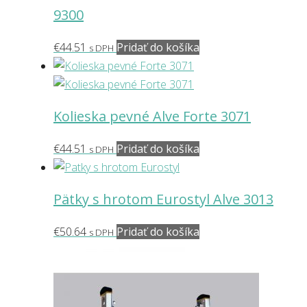
9300
€
44.51
Pridať do košíka
s DPH
Kolieska pevné Alve Forte 3071
€
44.51
Pridať do košíka
s DPH
Pätky s hrotom Eurostyl Alve 3013
€
50.64
Pridať do košíka
s DPH